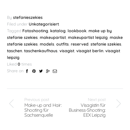
By
stefanieszekies
Filed under
Unkategorisiert
.
Tagged
Fotoshooting
,
katalog
,
lookbook
,
make up by
stefanie szekies
,
makeupartist
,
makeupartist leipzig
,
maske
stefanie szekies
,
models
,
outfits
,
reserved
,
stefanie szekies
,
taschen
,
taschenkaufhaus
,
visagist
,
visagist berlin
,
visagist
leipzig
.
Liked
0
times
Share on
Previous post
Next post
Make-up and Hair:
Visagistin für
Shooting für
Business-Shooting:
Sachsenquelle
EEX Leipzig