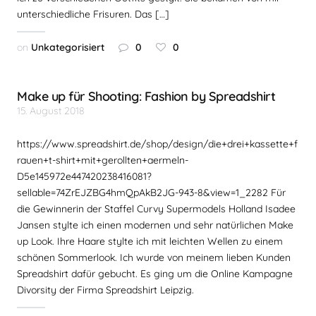
unterschiedliche Frisuren. Das […]
on
Unkategorisiert
0
0
Make up für Shooting: Fashion by Spreadshirt
15. August 2018
https://www.spreadshirt.de/shop/design/die+drei+kassette+f
rauen+t-shirt+mit+gerollten+aermeln-
D5e145972e447420238416081?
sellable=74ZrEJZBG4hmQpAkB2JG-943-8&view=1_2282 Für
die Gewinnerin der Staffel Curvy Supermodels Holland Isadee
Jansen stylte ich einen modernen und sehr natürlichen Make
up Look. Ihre Haare stylte ich mit leichten Wellen zu einem
schönen Sommerlook. Ich wurde von meinem lieben Kunden
Spreadshirt dafür gebucht. Es ging um die Online Kampagne
Divorsity der Firma Spreadshirt Leipzig.