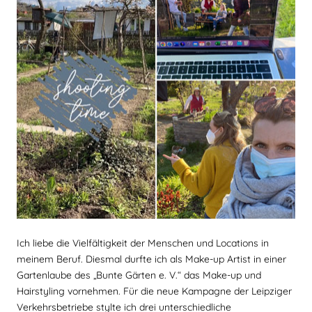
Ich liebe die Vielfältigkeit der Menschen und Locations in
meinem Beruf. Diesmal durfte ich als Make-up Artist in einer
Gartenlaube des „Bunte Gärten e. V.“ das Make-up und
Hairstyling vornehmen. Für die neue Kampagne der Leipziger
Verkehrsbetriebe stylte ich drei unterschiedliche