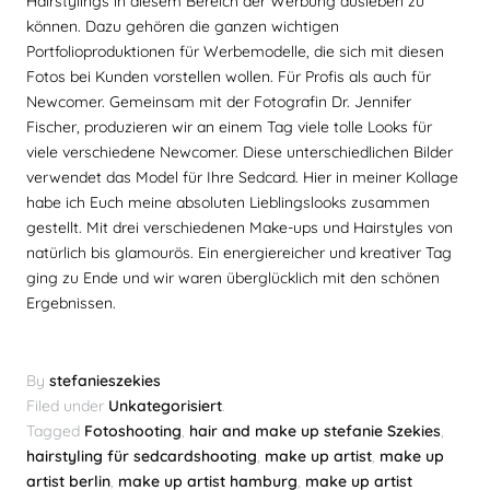
Hairstylings in diesem Bereich der Werbung ausleben zu
können. Dazu gehören die ganzen wichtigen
Portfolioproduktionen für Werbemodelle, die sich mit diesen
Fotos bei Kunden vorstellen wollen. Für Profis als auch für
Newcomer. Gemeinsam mit der Fotografin Dr. Jennifer
Fischer, produzieren wir an einem Tag viele tolle Looks für
viele verschiedene Newcomer. Diese unterschiedlichen Bilder
verwendet das Model für Ihre Sedcard. Hier in meiner Kollage
habe ich Euch meine absoluten Lieblingslooks zusammen
gestellt. Mit drei verschiedenen Make-ups und Hairstyles von
natürlich bis glamourös. Ein energiereicher und kreativer Tag
ging zu Ende und wir waren überglücklich mit den schönen
Ergebnissen.
By
stefanieszekies
Filed under
Unkategorisiert
.
Tagged
Fotoshooting
,
hair and make up stefanie Szekies
,
hairstyling für sedcardshooting
,
make up artist
,
make up
artist berlin
,
make up artist hamburg
,
make up artist