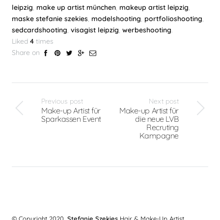
leipzig
,
make up artist münchen
,
makeup artist leipzig
,
maske stefanie szekies
,
modelshooting
,
portfolioshooting
,
sedcardshooting
,
visagist leipzig
,
werbeshooting
.
Liked
4
times
Share on
Previous post
Next post
Make-up Artist für
Make-up Artist für
Sparkassen Event
die neue LVB
Recruting
Kampagne
© Copyright 2020,
Stefanie Szekies
Hair & Make-Up Artist,