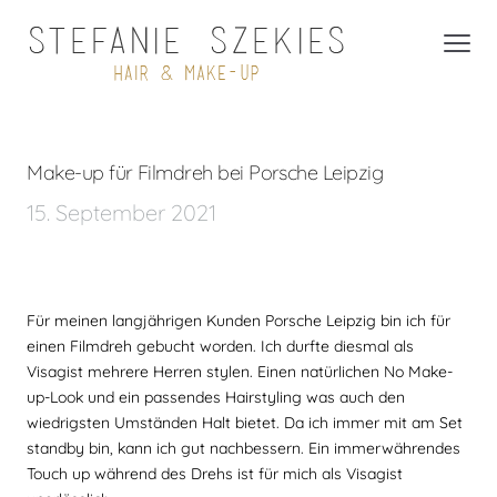
Make-up für Filmdreh bei Porsche Leipzig
15. September 2021
Für meinen langjährigen Kunden Porsche Leipzig bin ich für
einen Filmdreh gebucht worden. Ich durfte diesmal als
Visagist mehrere Herren stylen. Einen natürlichen No Make-
up-Look und ein passendes Hairstyling was auch den
wiedrigsten Umständen Halt bietet. Da ich immer mit am Set
standby bin, kann ich gut nachbessern. Ein immerwährendes
Touch up während des Drehs ist für mich als Visagist