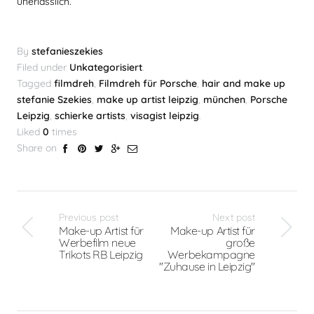
unerlässlich.
By
stefanieszekies
Filed under
Unkategorisiert
.
Tagged
filmdreh
,
Filmdreh für Porsche
,
hair and make up
stefanie Szekies
,
make up artist leipzig
,
münchen
,
Porsche
Leipzig
,
schierke artists
,
visagist leipzig
.
Liked
0
times
Share on
Previous post
Next post
Make-up Artist für
Make-up Artist für
Werbefilm neue
große
Trikots RB Leipzig
Werbekampagne
"Zuhause in Leipzig"