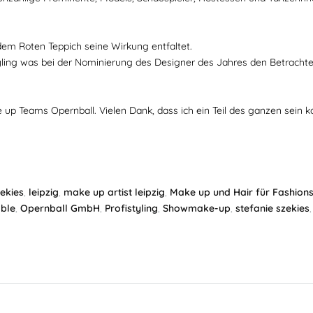
em Roten Teppich seine Wirkung entfaltet.
ing was bei der Nominierung des Designer des Jahres den Betrachter
 up Teams Opernball. Vielen Dank, dass ich ein Teil des ganzen sein k
ekies
,
leipzig
,
make up artist leipzig
,
Make up und Hair für Fashion
ble
,
Opernball GmbH
,
Profistyling
,
Showmake-up
,
stefanie szekies