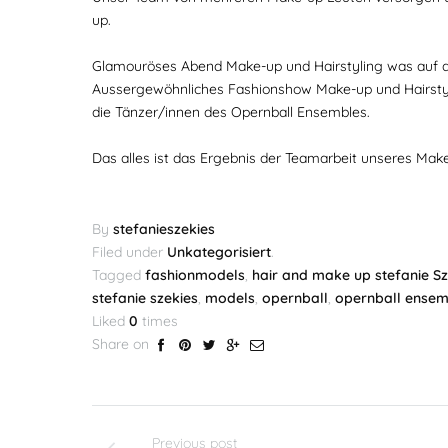
up.
Glamouröses Abend Make-up und Hairstyling was auf d
Aussergewöhnliches Fashionshow Make-up und Hairstyl
die Tänzer/innen des Opernball Ensembles.
Das alles ist das Ergebnis der Teamarbeit unseres Make
By
stefanieszekies
Filed under
Unkategorisiert
.
Tagged
fashionmodels
,
hair and make up stefanie Sz
stefanie szekies
,
models
,
opernball
,
opernball ensem
Liked
0
times
Share on
Previous post