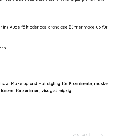
 ins Auge fällt oder das grandiose Bühnenmake-up für
ann.
show
,
Make up und Hairstyling für Prominente
,
maske
,
tänzer
,
tänzerinnen
,
visagist leipzig
.
Next post