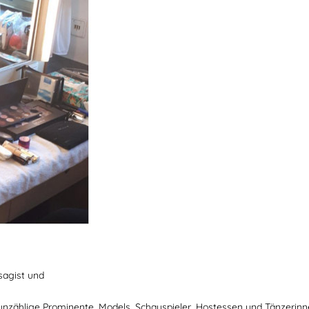
sagist und
zählige Prominente, Models, Schauspieler, Hostessen und Tänzerinn