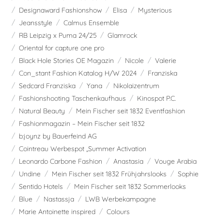
Designaward Fashionshow
Elisa
Mysterious
Jeansstyle
Calmus Ensemble
RB Leipzig x Puma 24/25
Glamrock
Oriental for capture one pro
Black Hole Stories OE Magazin
Nicole
Valerie
Con_stant Fashion Katalog H/W 2024
Franziska
Sedcard Franziska
Yana
Nikolaizentrum
Fashionshooting Taschenkaufhaus
Kinospot P.C.
Natural Beauty
Mein Fischer seit 1832 Eventfashion
Fashionmagazin – Mein Fischer seit 1832
b:joynz by Bauerfeind AG
Cointreau Werbespot „Summer Activation
Leonardo Carbone Fashion
Anastasia
Vouge Arabia
Undine
Mein Fischer seit 1832 Frühjahrslooks
Sophie
Sentido Hotels
Mein Fischer seit 1832 Sommerlooks
Blue
Nastassja
LWB Werbekampagne
Marie Antoinette inspired
Colours