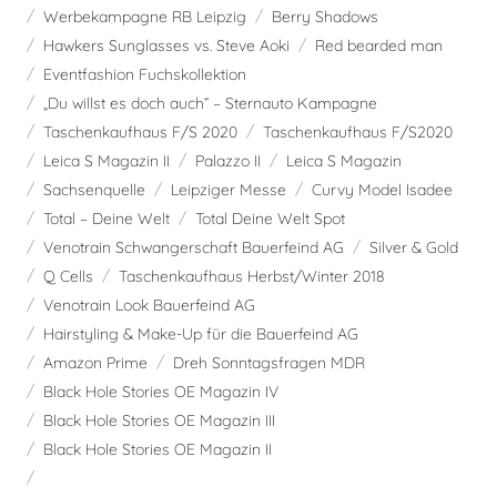
Werbekampagne RB Leipzig
Berry Shadows
Hawkers Sunglasses vs. Steve Aoki
Red bearded man
Eventfashion Fuchskollektion
„Du willst es doch auch“ – Sternauto Kampagne
Taschenkaufhaus F/S 2020
Taschenkaufhaus F/S2020
Leica S Magazin II
Palazzo II
Leica S Magazin
Sachsenquelle
Leipziger Messe
Curvy Model Isadee
Total – Deine Welt
Total Deine Welt Spot
Venotrain Schwangerschaft Bauerfeind AG
Silver & Gold
Q Cells
Taschenkaufhaus Herbst/Winter 2018
Venotrain Look Bauerfeind AG
Hairstyling & Make-Up für die Bauerfeind AG
Amazon Prime
Dreh Sonntagsfragen MDR
Black Hole Stories OE Magazin IV
Black Hole Stories OE Magazin III
Black Hole Stories OE Magazin II