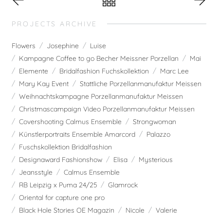
PROJECTS ARCHIVE
Flowers
Josephine
Luise
Kampagne Coffee to go Becher Meissner Porzellan
Mai
Elemente
Bridalfashion Fuchskollektion
Marc Lee
Mary Kay Event
Stattliche Porzellanmanufaktur Meissen
Weihnachtskampagne Porzellanmanufaktur Meissen
Christmascampaign Video Porzellanmanufaktur Meissen
Covershooting Calmus Ensemble
Strongwoman
Künstlerportraits Ensemble Amarcord
Palazzo
Fuschskollektion Bridalfashion
Designaward Fashionshow
Elisa
Mysterious
Jeansstyle
Calmus Ensemble
RB Leipzig x Puma 24/25
Glamrock
Oriental for capture one pro
Black Hole Stories OE Magazin
Nicole
Valerie