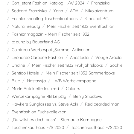
Con_stant Fashion Katalog H/W 2024
Franziska
Sedcard Franziska
Yana
ADA
Nikolaizentrum
Fashionshooting Taschenkaufhaus
Kinospot P.C.
Natural Beauty
Mein Fischer seit 1832 Eventfashion
Fashionmagazin – Mein Fischer seit 1832
b:joynz by Bauerfeind AG
Cointreau Werbespot „Summer Activation
Leonardo Carbone Fashion
Anastasia
Vouge Arabia
Undine
Mein Fischer seit 1832 Frühjahrslooks
Sophie
Sentido Hotels
Mein Fischer seit 1832 Sommerlooks
Blue
Nastassja
LWB Werbekampagne
Marie Antoinette inspired
Colours
Werbekampagne RB Leipzig
Berry Shadows
Hawkers Sunglasses vs. Steve Aoki
Red bearded man
Eventfashion Fuchskollektion
„Du willst es doch auch“ – Sternauto Kampagne
Taschenkaufhaus F/S 2020
Taschenkaufhaus F/S2020