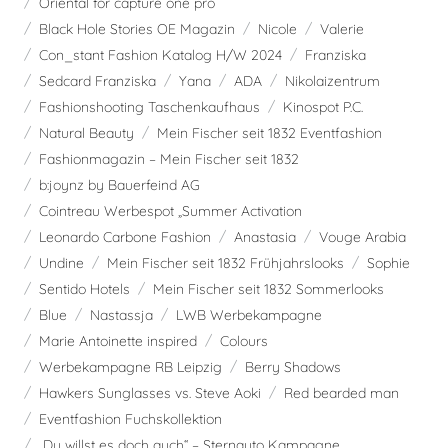
Oriental for capture one pro
Black Hole Stories OE Magazin
Nicole
Valerie
Con_stant Fashion Katalog H/W 2024
Franziska
Sedcard Franziska
Yana
ADA
Nikolaizentrum
Fashionshooting Taschenkaufhaus
Kinospot P.C.
Natural Beauty
Mein Fischer seit 1832 Eventfashion
Fashionmagazin – Mein Fischer seit 1832
b:joynz by Bauerfeind AG
Cointreau Werbespot „Summer Activation
Leonardo Carbone Fashion
Anastasia
Vouge Arabia
Undine
Mein Fischer seit 1832 Frühjahrslooks
Sophie
Sentido Hotels
Mein Fischer seit 1832 Sommerlooks
Blue
Nastassja
LWB Werbekampagne
Marie Antoinette inspired
Colours
Werbekampagne RB Leipzig
Berry Shadows
Hawkers Sunglasses vs. Steve Aoki
Red bearded man
Eventfashion Fuchskollektion
„Du willst es doch auch“ – Sternauto Kampagne