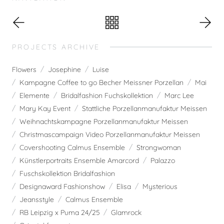
PROJECTS ARCHIVE
Flowers
Josephine
Luise
Kampagne Coffee to go Becher Meissner Porzellan
Mai
Elemente
Bridalfashion Fuchskollektion
Marc Lee
Mary Kay Event
Stattliche Porzellanmanufaktur Meissen
Weihnachtskampagne Porzellanmanufaktur Meissen
Christmascampaign Video Porzellanmanufaktur Meissen
Covershooting Calmus Ensemble
Strongwoman
Künstlerportraits Ensemble Amarcord
Palazzo
Fuschskollektion Bridalfashion
Designaward Fashionshow
Elisa
Mysterious
Jeansstyle
Calmus Ensemble
RB Leipzig x Puma 24/25
Glamrock