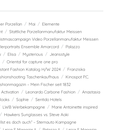
r Porzellan
Mai
Elemente
nt
Stattliche Porzellanmanufaktur Meissen
istmascampaign Video Porzellanmanufaktur Meissen
lerportraits Ensemble Amarcord
Palazzo
w
Elisa
Mysterious
Jeansstyle
Oriental for capture one pro
stant Fashion Katalog H/W 2024
Franziska
shionshooting Taschenkaufhaus
Kinospot P.C.
shionmagazin – Mein Fischer seit 1832
Activation
Leonardo Carbone Fashion
Anastasia
slooks
Sophie
Sentido Hotels
LWB Werbekampagne
Marie Antoinette inspired
Hawkers Sunglasses vs. Steve Aoki
illst es doch auch“ – Sternauto Kampagne
Leica S Magazin II
Palazzo II
Leica S Magazin