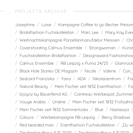
PROJECTS ARCHIVE
Josephine
Luise
Kampagne Coffee to go Becher Meissne
Bridalfashion Fuchskollektion
Marc Lee
Mary Kay Eve
Weihnachtskampagne Porzellanmanufaktur Meissen
Chr
Covershooting Calmus Ensemble
Strongwoman
Künst
Fuschskollektion Bridalfashion
Designaward Fashionsho
Calmus Ensemble
RB Leipzig x Puma 24/25
Glamrock
Black Hole Stories OE Magazin
Nicole
Valerie
Con_
Sedcard Franziska
Yana
ADA
Nikolaizentrum
Fa
Natural Beauty
Mein Fischer seit 1832 Eventfashion
Fa
b:joynz by Bauerfeind AG
Cointreau Werbespot „Summer 
Vouge Arabia
Undine
Mein Fischer seit 1832 Frühjahr
Mein Fischer seit 1832 Sommerlooks
Blue
Nastassja
Colours
Werbekampagne RB Leipzig
Berry Shadows
Red bearded man
Eventfashion Fuchskollektion
„Du w
Taschenkaufhaus F/S 2020
Taschenkaufhaus F/S2020