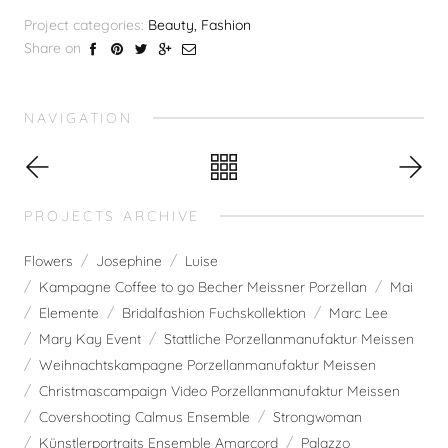
Project categories:
Beauty, Fashion
Share on
NAVIGATION
PROJECTS ARCHIVE
Flowers
Josephine
Luise
Kampagne Coffee to go Becher Meissner Porzellan
Mai
Elemente
Bridalfashion Fuchskollektion
Marc Lee
Mary Kay Event
Stattliche Porzellanmanufaktur Meissen
Weihnachtskampagne Porzellanmanufaktur Meissen
Christmascampaign Video Porzellanmanufaktur Meissen
Covershooting Calmus Ensemble
Strongwoman
Künstlerportraits Ensemble Amarcord
Palazzo