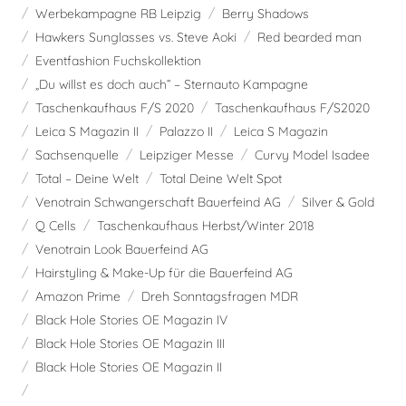
Werbekampagne RB Leipzig
Berry Shadows
Hawkers Sunglasses vs. Steve Aoki
Red bearded man
Eventfashion Fuchskollektion
„Du willst es doch auch“ – Sternauto Kampagne
Taschenkaufhaus F/S 2020
Taschenkaufhaus F/S2020
Leica S Magazin II
Palazzo II
Leica S Magazin
Sachsenquelle
Leipziger Messe
Curvy Model Isadee
Total – Deine Welt
Total Deine Welt Spot
Venotrain Schwangerschaft Bauerfeind AG
Silver & Gold
Q Cells
Taschenkaufhaus Herbst/Winter 2018
Venotrain Look Bauerfeind AG
Hairstyling & Make-Up für die Bauerfeind AG
Amazon Prime
Dreh Sonntagsfragen MDR
Black Hole Stories OE Magazin IV
Black Hole Stories OE Magazin III
Black Hole Stories OE Magazin II