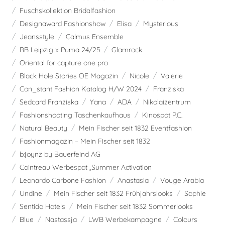
Fuschskollektion Bridalfashion
Designaward Fashionshow
Elisa
Mysterious
Jeansstyle
Calmus Ensemble
RB Leipzig x Puma 24/25
Glamrock
Oriental for capture one pro
Black Hole Stories OE Magazin
Nicole
Valerie
Con_stant Fashion Katalog H/W 2024
Franziska
Sedcard Franziska
Yana
ADA
Nikolaizentrum
Fashionshooting Taschenkaufhaus
Kinospot P.C.
Natural Beauty
Mein Fischer seit 1832 Eventfashion
Fashionmagazin – Mein Fischer seit 1832
b:joynz by Bauerfeind AG
Cointreau Werbespot „Summer Activation
Leonardo Carbone Fashion
Anastasia
Vouge Arabia
Undine
Mein Fischer seit 1832 Frühjahrslooks
Sophie
Sentido Hotels
Mein Fischer seit 1832 Sommerlooks
Blue
Nastassja
LWB Werbekampagne
Colours