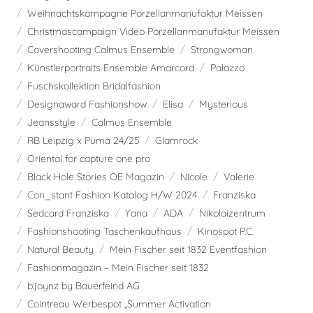
Weihnachtskampagne Porzellanmanufaktur Meissen
Christmascampaign Video Porzellanmanufaktur Meissen
Covershooting Calmus Ensemble
Strongwoman
Künstlerportraits Ensemble Amarcord
Palazzo
Fuschskollektion Bridalfashion
Designaward Fashionshow
Elisa
Mysterious
Jeansstyle
Calmus Ensemble
RB Leipzig x Puma 24/25
Glamrock
Oriental for capture one pro
Black Hole Stories OE Magazin
Nicole
Valerie
Con_stant Fashion Katalog H/W 2024
Franziska
Sedcard Franziska
Yana
ADA
Nikolaizentrum
Fashionshooting Taschenkaufhaus
Kinospot P.C.
Natural Beauty
Mein Fischer seit 1832 Eventfashion
Fashionmagazin – Mein Fischer seit 1832
b:joynz by Bauerfeind AG
Cointreau Werbespot „Summer Activation