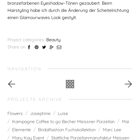
bronzefarbenen Eyeshadow-Tönen gezaubert. Beim
Hairstyling habe ich durch die Änderung der Scheitelrichtung
einen Glamourwaves Look gestylt.
Project categories:
Beauty
Share on
NAVIGATION
PROJECTS ARCHIVE
Flowers
Josephine
Luise
Kampagne Coffee to go Becher Meissner Porzellan
Mai
Elemente
Bridalfashion Fuchskollektion
Marc Lee
Mary Kay Event
Stattliche Porzellanmanufaktur Meissen