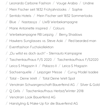
Leonardo Carbone Fashion
Vouge Arabia
Undine
Mein Fischer seit 1832 Frühjahrslooks
Sophie
Sentido Hotels
Mein Fischer seit 1832 Sommerlooks
Blue
Nastassja
LWB Werbekampagne
Marie Antoinette inspired
Colours
Werbekampagne RB Leipzig
Berry Shadows
Hawkers Sunglasses vs. Steve Aoki
Red bearded man
Eventfashion Fuchskollektion
„Du willst es doch auch“ – Sternauto Kampagne
Taschenkaufhaus F/S 2020
Taschenkaufhaus F/S2020
Leica S Magazin II
Palazzo II
Leica S Magazin
Sachsenquelle
Leipziger Messe
Curvy Model Isadee
Total – Deine Welt
Total Deine Welt Spot
Venotrain Schwangerschaft Bauerfeind AG
Silver & Gold
Q Cells
Taschenkaufhaus Herbst/Winter 2018
Venotrain Look Bauerfeind AG
Hairstyling & Make-Up für die Bauerfeind AG